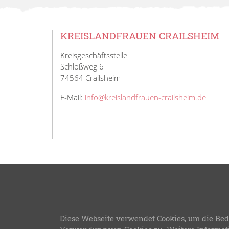
KREISLANDFRAUEN CRAILSHEIM
Kreisgeschäftsstelle
Schloßweg 6
74564 Crailsheim
E-Mail:
info@kreislandfrauen-crailsheim.de
© 20
Diese Webseite verwendet Cookies, um die Bed
LFWB Theme Version 3