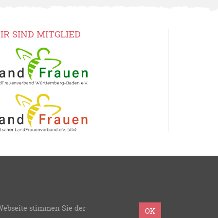
IR SIND MITGLIED
Baden
Webseite stimmen Sie der
mmierung:
bzweic GmbH
OK