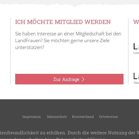
ICH MÖCHTE MITGLIED WERDEN
W
Sie haben Interesse an einer Mitgliedschaft bei den
LandFrauen? Sie möchten gerne unsere Ziele
unterstützen?
Zur Anfrage
Impressum
Datenschutz
Kreisverband
Ortsvereine
26
KreisLandFrauen Crailsheim
-
Kreisverband des Landesverbandes Württemberg-
ienfreundlichkeit zu erhöhen. Durch die weitere Nutzung der 
.8
-
Bereitstellung:
LandFrauenverband Württemberg-Baden e.V.
-
Design & Progra