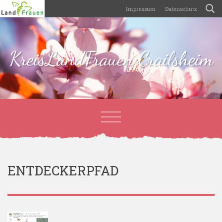
Impressum
Datenschutz
KreisLandFrauen Crailsheim
ENTDECKERPFAD