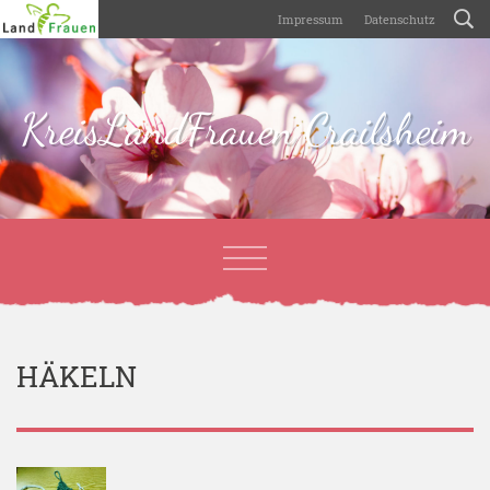
Impressum
Datenschutz
KreisLandFrauen Crailsheim
HÄKELN