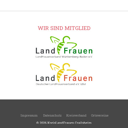
WIR SIND MITGLIED
Impressum
Datenschutz
Kreisverband
Ortsvereine
© 2026
KreisLandFrauen Crailsheim
Kreisverband des Landesverbandes Württemberg-Baden