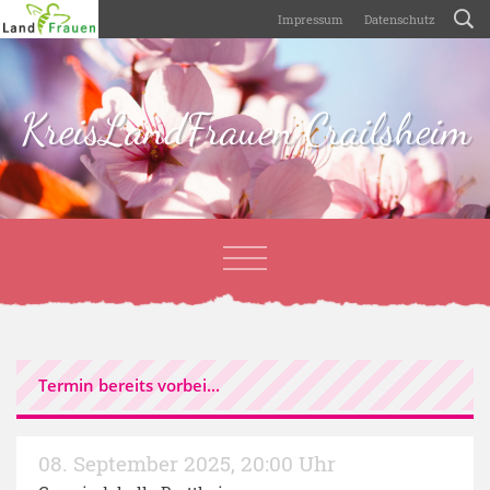
Impressum
Datenschutz
KreisLandFrauen Crailsheim
Termin bereits vorbei...
08. September 2025
,
20:00 Uhr