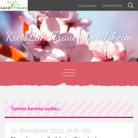
Impressum
Datenschutz
KreisLandFrauen Crailsheim
Termin bereits vorbei...
10. November 2025
,
19:30 Uhr