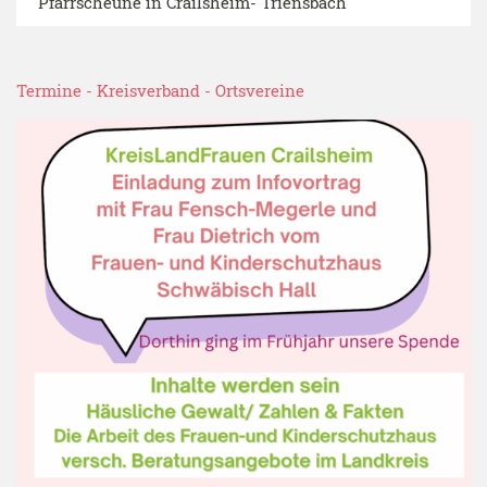
Pfarrscheune in Crailsheim- Triensbach
Termine
-
Kreisverband
-
Ortsvereine