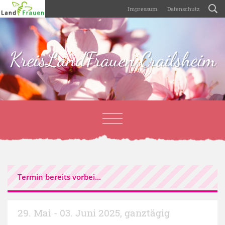
Impressum
Datenschutz
KreisLandFrauen Crailsheim
Termin bereits vorbei...
29. Mai - 03. Juni 2025
,
ganztägig