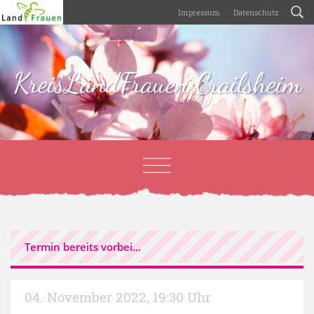
Impressum
Datenschutz
KreisLandFrauen Crailsheim
Termin bereits vorbei...
04. November 2022
,
19:30 Uhr