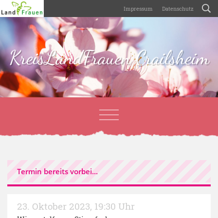
Impressum
Datenschutz
KreisLandFrauen Crailsheim
Termin bereits vorbei...
23. Oktober 2023
,
19:30 Uhr