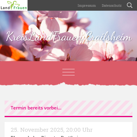
Impressum
Datenschutz
KreisLandFrauen Crailsheim
Termin bereits vorbei...
25. November 2025
,
20:00 Uhr