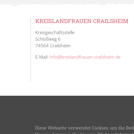
KREISLANDFRAUEN CRAILSHEIM
Kreisgeschäftsstelle
Schloßweg 6
74564 Crailsheim
E-Mail:
info@kreislandfrauen-crailsheim.de
© 20
Diese Webseite verwendet Cookies, um die Bed
LFWB Theme Version 3