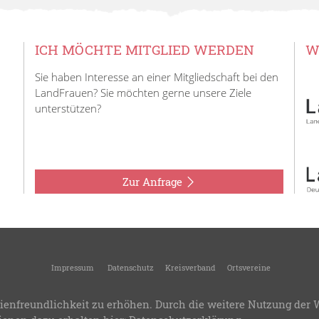
ICH MÖCHTE MITGLIED WERDEN
W
Sie haben Interesse an einer Mitgliedschaft bei den
LandFrauen? Sie möchten gerne unsere Ziele
unterstützen?
Zur Anfrage
Impressum
Datenschutz
Kreisverband
Ortsvereine
26
KreisLandFrauen Crailsheim
-
Kreisverband des Landesverbandes Württemberg-
ienfreundlichkeit zu erhöhen. Durch die weitere Nutzung der 
.8
-
Bereitstellung:
LandFrauenverband Württemberg-Baden e.V.
-
Design & Progra