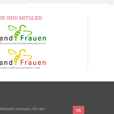
IR SIND MITGLIED
Baden
Webseite stimmen Sie der
mmierung:
bzweic GmbH
OK