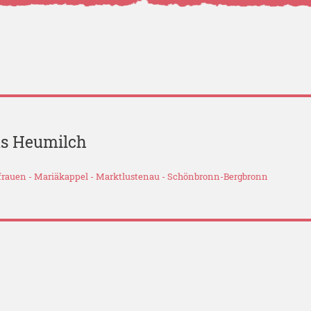
us Heumilch
3
frauen
-
Mariäkappel
-
Marktlustenau
-
Schönbronn-Bergbronn