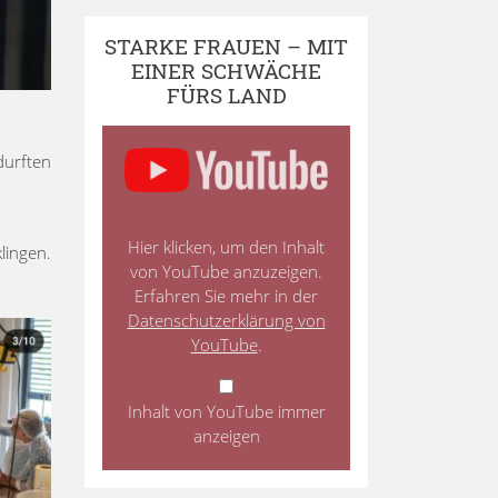
STARKE FRAUEN – MIT
EINER SCHWÄCHE
FÜRS LAND
durften
Hier klicken, um den Inhalt
lingen.
von YouTube anzuzeigen.
Erfahren Sie mehr in der
Datenschutzerklärung von
YouTube
.
Inhalt von YouTube immer
anzeigen