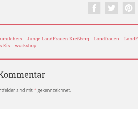
umilcheis
Junge LandFrauen Kreßberg
Landfrauen
LandF
s Eis
workshop
n Kommentar
chtfelder sind mit
*
gekennzeichnet.