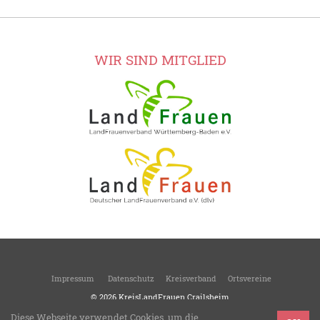
WIR SIND MITGLIED
Impressum
Datenschutz
Kreisverband
Ortsvereine
© 2026
KreisLandFrauen Crailsheim
Kreisverband des Landesverbandes Württemberg-Baden
Diese Webseite verwendet Cookies, um die