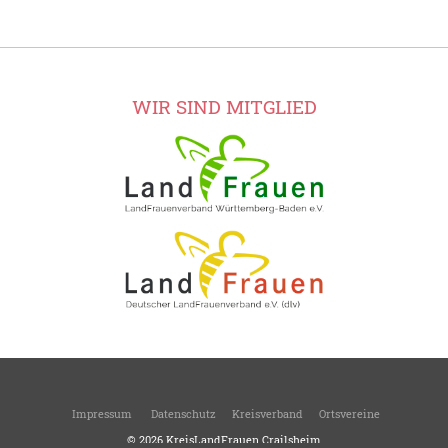
WIR SIND MITGLIED
Impressum
Datenschutz
Kreisverband
Ortsvereine
© 2026
KreisLandFrauen Crailsheim