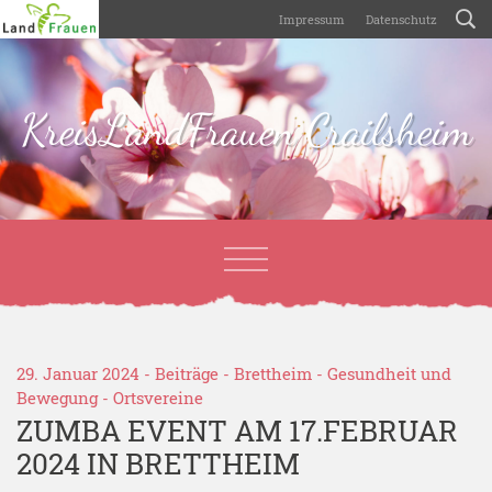
Impressum
Datenschutz
KreisLandFrauen Crailsheim
29. Januar 2024 -
Beiträge
-
Brettheim
-
Gesundheit und
Bewegung
-
Ortsvereine
ZUMBA EVENT AM 17.FEBRUAR
2024 IN BRETTHEIM