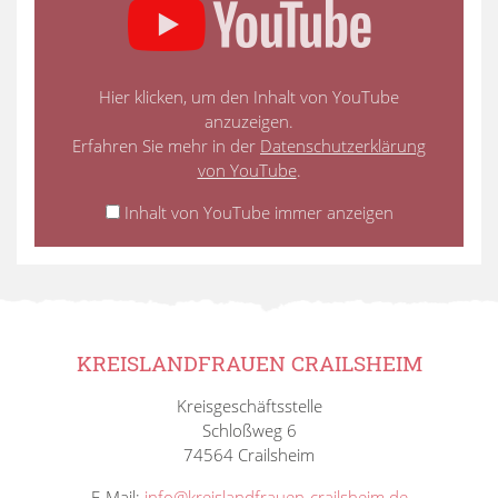
Hier klicken, um den Inhalt von YouTube
anzuzeigen.
Erfahren Sie mehr in der
Datenschutzerklärung
von YouTube
.
Inhalt von YouTube immer anzeigen
KREISLANDFRAUEN CRAILSHEIM
Kreisgeschäftsstelle
Schloßweg 6
74564 Crailsheim
E-Mail:
info@kreislandfrauen-crailsheim.de