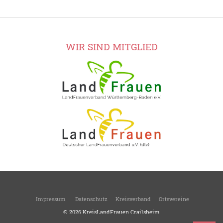
WIR SIND MITGLIED
Impressum
Datenschutz
Kreisverband
Ortsvereine
© 2026
KreisLandFrauen Crailsheim
Kreisverband des Landesverbandes Württemberg-Baden