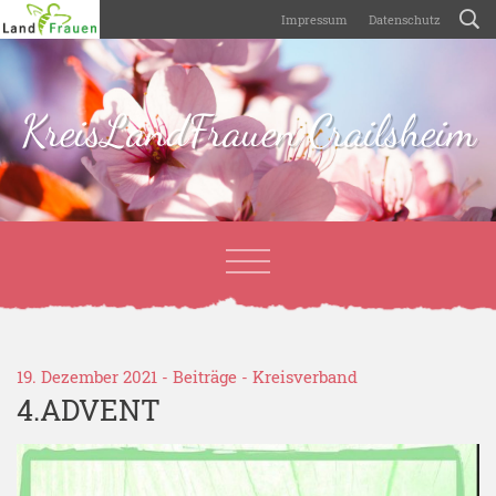
Impressum
Datenschutz
KreisLandFrauen Crailsheim
19. Dezember 2021 -
Beiträge
-
Kreisverband
4.ADVENT