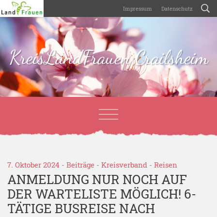
Impressum
Datenschutz
KreisLandFrauen Crailsheim
7. Oktober 2024 -
Beiträge
-
Kreisverband
-
Reisen
ANMELDUNG NUR NOCH AUF
DER WARTELISTE MÖGLICH! 6-
TÄTIGE BUSREISE NACH