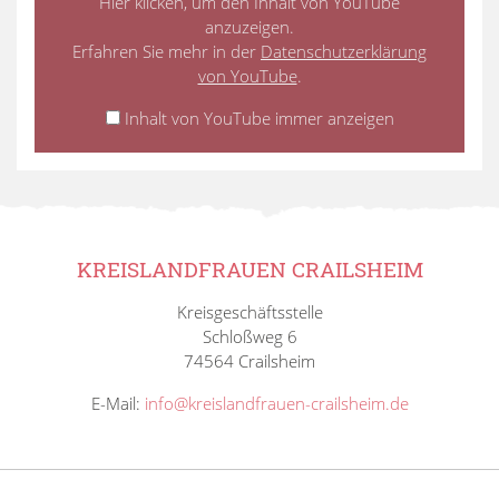
Hier klicken, um den Inhalt von YouTube
anzuzeigen.
Erfahren Sie mehr in der
Datenschutzerklärung
von YouTube
.
Inhalt von YouTube immer anzeigen
KREISLANDFRAUEN CRAILSHEIM
Kreisgeschäftsstelle
Schloßweg 6
74564 Crailsheim
E-Mail:
info@kreislandfrauen-crailsheim.de