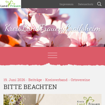
Impressum
Datenschutz
KreisLandFrauen Crailsheim
19. Juni 2026 -
Beiträge
-
Kreisverband
-
Ortsvereine
BITTE BEACHTEN