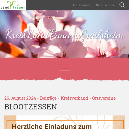
Impressum
Datenschutz
KreisLandFrauen Crailsheim
26. August 2024 -
Beiträge
-
Kreisverband
-
Ortsvereine
BLOOTZESSEN