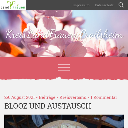
Impressum
Datenschutz
KreisLandFrauen Crailsheim
29. August 2021 -
Beiträge
-
Kreisverband
-
1 Kommentar
BLOOZ UND AUSTAUSCH