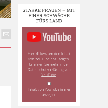
STARKE FRAUEN – MIT
EINER SCHWÄCHE
FÜRS LAND
Hier klicken, um den Inhalt
von YouTube anzuzeigen.
Erfahren Sie mehr in der
Datenschutzerklärung von
YouTube
.
Inhalt von YouTube immer
anzeigen