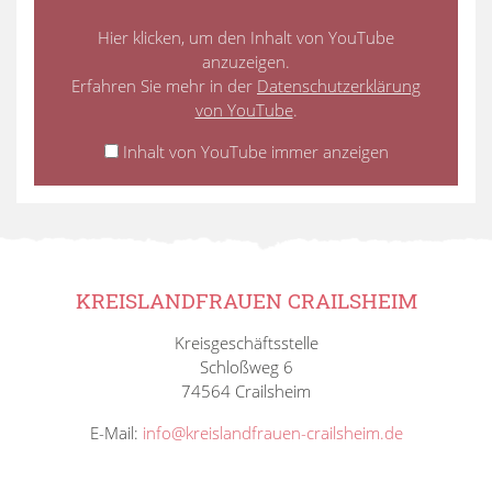
Hier klicken, um den Inhalt von YouTube
anzuzeigen.
Erfahren Sie mehr in der
Datenschutzerklärung
von YouTube
.
Inhalt von YouTube immer anzeigen
KREISLANDFRAUEN CRAILSHEIM
Kreisgeschäftsstelle
Schloßweg 6
74564 Crailsheim
E-Mail:
info@kreislandfrauen-crailsheim.de