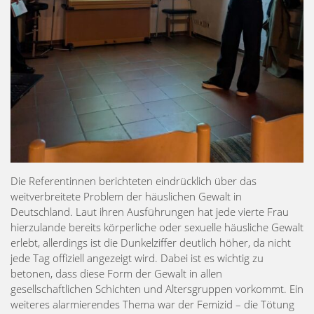
Die Referentinnen berichteten eindrücklich über das
weitverbreitete Problem der häuslichen Gewalt in
Deutschland. Laut ihren Ausführungen hat jede vierte Frau
hierzulande bereits körperliche oder sexuelle häusliche Gewalt
erlebt, allerdings ist die Dunkelziffer deutlich höher, da nicht
jede Tag offiziell angezeigt wird. Dabei ist es wichtig zu
betonen, dass diese Form der Gewalt in allen
gesellschaftlichen Schichten und Altersgruppen vorkommt. Ein
weiteres alarmierendes Thema war der Femizid – die Tötung