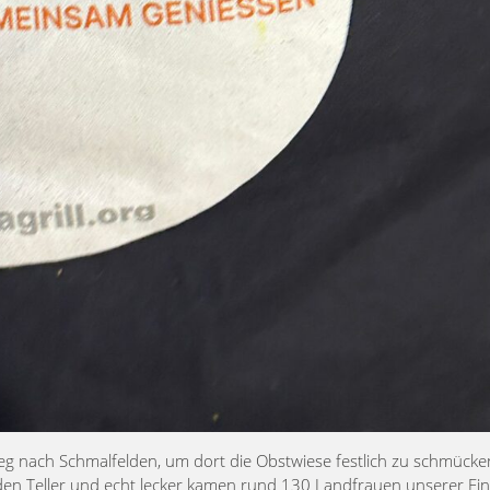
 nach Schmalfelden, um dort die Obstwiese festlich zu schmücke
 den Teller und echt lecker kamen rund 130 Landfrauen unserer Ei