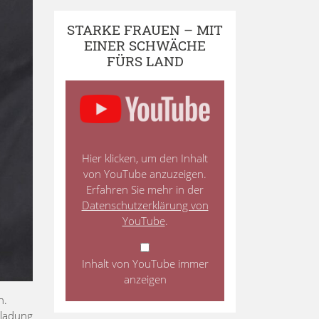
STARKE FRAUEN – MIT
EINER SCHWÄCHE
FÜRS LAND
Hier klicken, um den Inhalt
von YouTube anzuzeigen.
Erfahren Sie mehr in der
Datenschutzerklärung von
YouTube
.
Inhalt von YouTube immer
anzeigen
n.
nladung