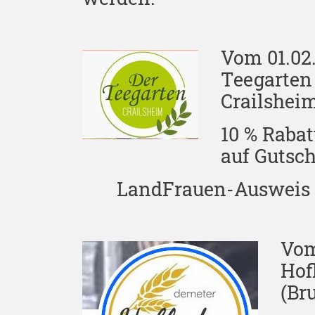
Vom 01.02.
Teegarten 
Crailshei
10 % Rabat
auf Gutsc
LandFrauen-Ausweis ein
Vom
Hof
(Br