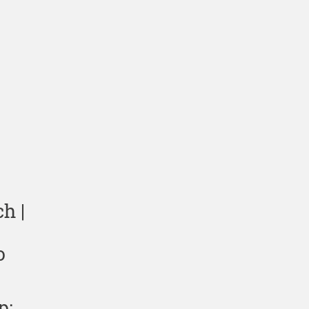
h |
o
p: