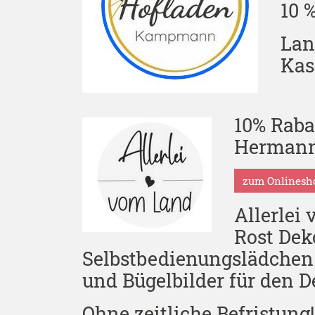
10 
Lan
Kas
10% Raba
Hermann
zum Onlines
Allerlei 
Rost Deko
Selbstbedienungslädchen. 
und Bügelbilder für den D
Ohne zeitliche Befristung