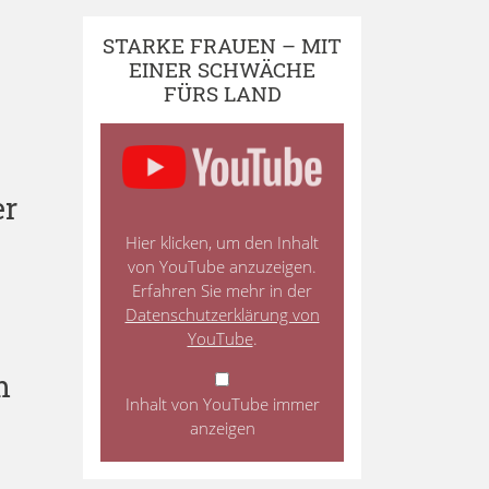
STARKE FRAUEN – MIT
EINER SCHWÄCHE
FÜRS LAND
er
Hier klicken, um den Inhalt
von YouTube anzuzeigen.
Erfahren Sie mehr in der
Datenschutzerklärung von
YouTube
.
m
Inhalt von YouTube immer
anzeigen