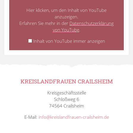
Hier klicken, um den Inhalt von YouTube
anzuzeigen.
Erfahren Sie mehr in der
Datenschutzerklärung
von YouTube
.
Inhalt von YouTube immer anzeigen
KREISLANDFRAUEN CRAILSHEIM
Kreisgeschäftsstelle
Schloßweg 6
74564 Crailsheim
E-Mail:
info@kreislandfrauen-crailsheim.de