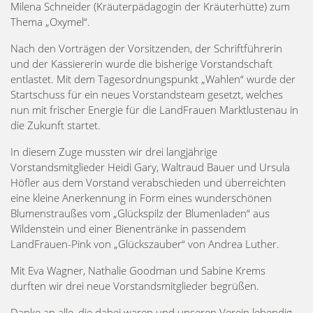
Milena Schneider (Kräuterpädagogin der Kräuterhütte) zum
Thema „Oxymel“.
Nach den Vorträgen der Vorsitzenden, der Schriftführerin
und der Kassiererin wurde die bisherige Vorstandschaft
entlastet. Mit dem Tagesordnungspunkt „Wahlen“ wurde der
Startschuss für ein neues Vorstandsteam gesetzt, welches
nun mit frischer Energie für die LandFrauen Marktlustenau in
die Zukunft startet.
In diesem Zuge mussten wir drei langjährige
Vorstandsmitglieder Heidi Gary, Waltraud Bauer und Ursula
Höfler aus dem Vorstand verabschieden und überreichten
eine kleine Anerkennung in Form eines wunderschönen
Blumenstraußes vom „Glückspilz der Blumenladen“ aus
Wildenstein und einer Bienentränke in passendem
LandFrauen-Pink von „Glückszauber“ von Andrea Luther.
Mit Eva Wagner, Nathalie Goodman und Sabine Krems
durften wir drei neue Vorstandsmitglieder begrüßen.
Danke an alle, die dabei waren und unseren Verein lebendig