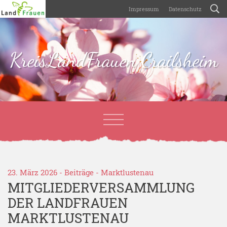
Impressum
Datenschutz
KreisLandFrauen Crailsheim
23. März 2026 -
Beiträge
-
Marktlustenau
MITGLIEDERVERSAMMLUNG
DER LANDFRAUEN
MARKTLUSTENAU