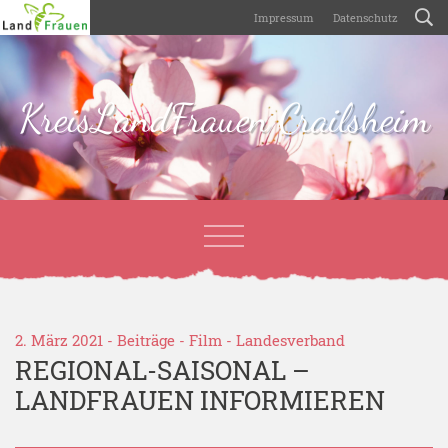
Impressum
Datenschutz
KreisLandFrauen Crailsheim
2. März 2021 -
Beiträge
-
Film
-
Landesverband
REGIONAL-SAISONAL –
LANDFRAUEN INFORMIEREN