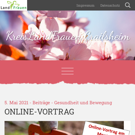
Impressum
Datenschutz
KreisLandFrauen Crailsheim
5. Mai 2021 -
Beiträge
-
Gesundheit und Bewegung
ONLINE-VORTRAG