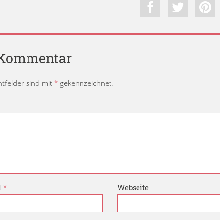
n Kommentar
chtfelder sind mit
*
gekennzeichnet.
l
*
Webseite