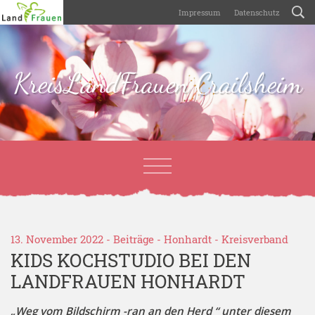
Impressum
Datenschutz
KreisLandFrauen Crailsheim
13. November 2022 -
Beiträge
-
Honhardt
-
Kreisverband
KIDS KOCHSTUDIO BEI DEN
LANDFRAUEN HONHARDT
„Weg vom Bildschirm -ran an den Herd “ unter diesem