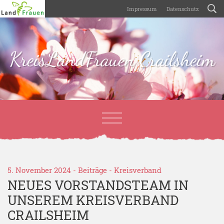
Impressum
Datenschutz
KreisLandFrauen Crailsheim
5. November 2024 -
Beiträge
-
Kreisverband
NEUES VORSTANDSTEAM IN
UNSEREM KREISVERBAND
CRAILSHEIM