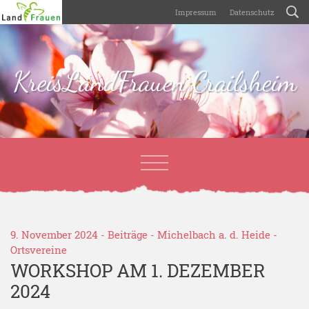
Impressum
Datenschutz
KreisLandFrauen Crailsheim
9. November 2024 -
Beiträge
-
Michelbach a. d. Heide
-
Ortsvereine
WORKSHOP AM 1. DEZEMBER
2024