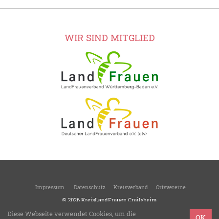
WIR SIND MITGLIED
Impressum
Datenschutz
Kreisverband
Ortsvereine
© 2026
KreisLandFrauen Crailsheim
Kreisverband des Landesverbandes Württemberg-Baden
Diese Webseite verwendet Cookies, um die
OK