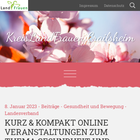
Impressum
Datenschutz
KreisLandFrauen Crailsheim
8. Januar 2023 -
Beiträge
-
Gesundheit und Bewegung
-
Landesverband
KURZ & KOMPAKT ONLINE
VERANSTALTUNGEN ZUM