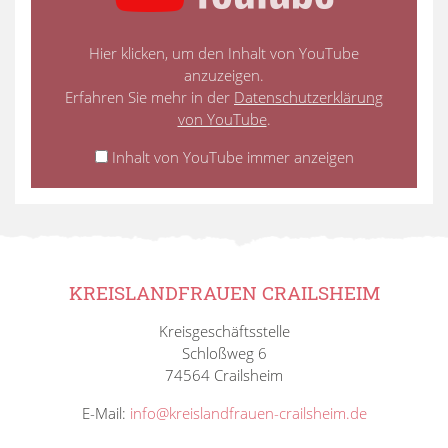
Hier klicken, um den Inhalt von YouTube
anzuzeigen.
Erfahren Sie mehr in der
Datenschutzerklärung
von YouTube
.
Inhalt von YouTube immer anzeigen
KREISLANDFRAUEN CRAILSHEIM
Kreisgeschäftsstelle
Schloßweg 6
74564 Crailsheim
E-Mail:
info@kreislandfrauen-crailsheim.de