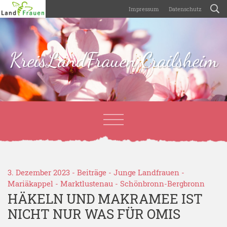
Impressum
Datenschutz
KreisLandFrauen Crailsheim
3. Dezember 2023 -
Beiträge
-
Junge Landfrauen
-
Mariäkappel
-
Marktlustenau
-
Schönbronn-Bergbronn
HÄKELN UND MAKRAMEE IST
NICHT NUR WAS FÜR OMIS