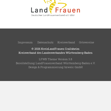
Impressum
Datenschutz
Kreisverband
Ortsvereine
© 2026
KreisLandFrauen Crailsheim
Kreisverband des Landesverbandes Württemberg-Baden
LFWB Theme Version 3.8
Bereitstellung:
LandFrauenverband Württemberg-Baden e.V.
Design & Programmierung:
bzweic GmbH