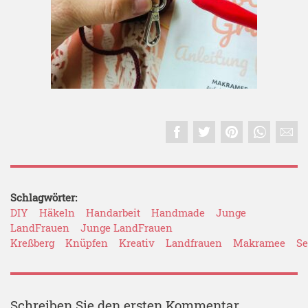
Schlagwörter:
DIY
Häkeln
Handarbeit
Handmade
Junge
LandFrauen
Junge LandFrauen
Kreßberg
Knüpfen
Kreativ
Landfrauen
Makramee
Se
Schreiben Sie den ersten Kommentar